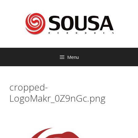
Saltar
para
o
conteúdo
Menu
cropped-
LogoMakr_0Z9nGc.png