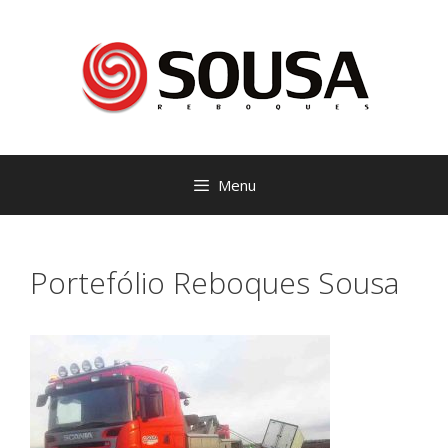
Saltar
para
o
conteúdo
Menu
Portefólio Reboques Sousa