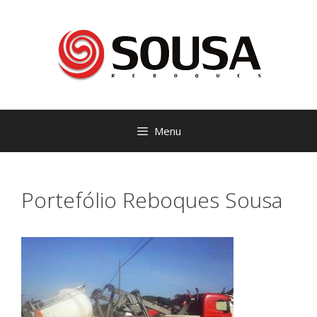
Saltar
para
o
conteúdo
Menu
Portefólio Reboques Sousa